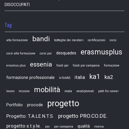
DISOCCUPATI
Tag
bandi
alta formazione
botteghe dei mestieri
certificazioni
corsi
erasmusplus
desquades
corsi alta formazione
corsi psr
essenia
erasmus plus
fondi por
fondi psr campania
formazione
ka1
ka2
italia
formazione professionale
InTeMIS
mobilità
lavoro
mission
moda
neodiplomati
path for career
progetto
Portfolio
procode
progetto PRO.CO.DE.
Progetto: T.A.LE.N.T.S.
progetto s.t.y.le.
qualità
psr
psr campania
ricerca