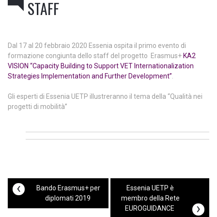
STAFF
Dal 17 al 20 febbraio 2020 Essenia ospita il primo evento di
formazione congiunta dello staff del progetto Erasmus+
KA2
VISION “Capacity Building to Support VET Internationalization
Strategies Implementation and Further Development”
.
Gli esperti di Essenia UETP illustreranno il tema della “Qualità nei
progetti di mobilità”
‹
Bando Erasmus+ per
Essenia UETP è
diplomati 2019
membro della Rete
›
EUROGUIDANCE