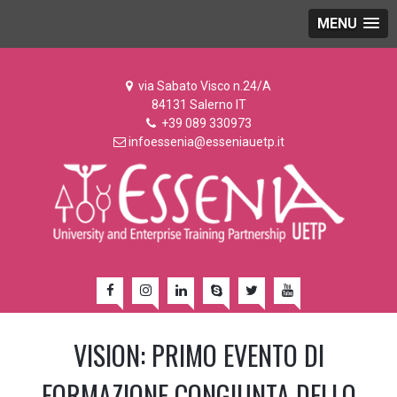
MENU
via Sabato Visco n.24/A
84131 Salerno IT
+39 089 330973
infoessenia@esseniauetp.it
VISION: PRIMO EVENTO DI
FORMAZIONE CONGIUNTA DELLO