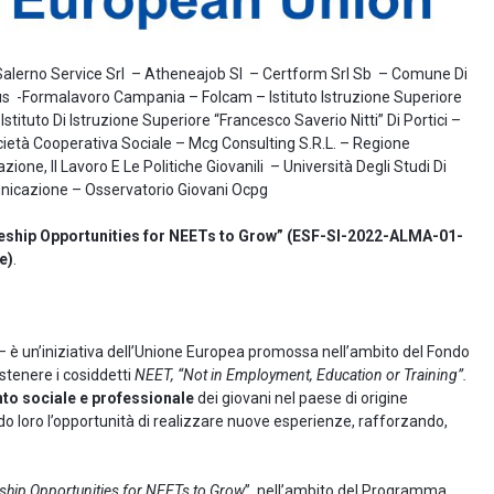
 Salerno Service Srl – Atheneajob Sl – Certform Srl Sb – Comune Di
s -Formalavoro Campania – Folcam – Istituto Istruzione Superiore
tituto Di Istruzione Superiore “Francesco Saverio Nitti” Di Portici –
ietà Cooperativa Sociale – Mcg Consulting S.R.L. – Regione
one, Il Lavoro E Le Politiche Giovanili – Università Degli Studi Di
unicazione – Osservatorio Giovani Ocpg
eship Opportunities for NEETs to Grow” (ESF-SI-2022-ALMA-01-
e)
.
– è un’iniziativa dell’Unione Europea promossa nell’ambito del Fondo
ostenere i cosiddetti
NEET, “Not in Employment, Education or Training”.
nto sociale e professionale
dei giovani nel paese di origine
 loro l’opportunità di realizzare nuove esperienze, rafforzando,
ship Opportunities for NEETs to Grow
”, nell’ambito del Programma