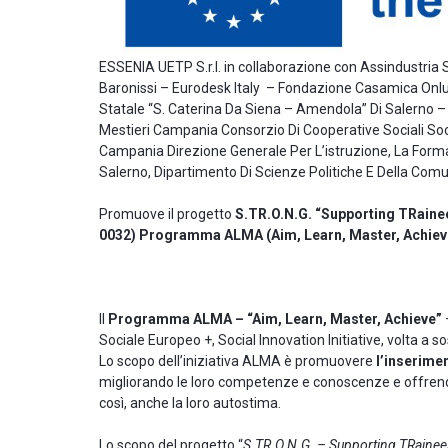
ESSENIA UETP S.r.l. in collaborazione con Assindustria
Baronissi – Eurodesk Italy – Fondazione Casamica Onlu
Statale “S. Caterina Da Siena – Amendola” Di Salerno – Is
Mestieri Campania Consorzio Di Cooperative Sociali Soc
Campania Direzione Generale Per L’istruzione, La Formazi
Salerno, Dipartimento Di Scienze Politiche E Della Com
Promuove il progetto
S.TR.O.N.G. “Supporting TRaine
0032) Programma ALMA (Aim, Learn, Master, Achiev
Il
Programma ALMA – “Aim, Learn, Master, Achieve”
Sociale Europeo +, Social Innovation Initiative, volta a s
Lo scopo dell’iniziativa ALMA è promuovere
l’inserime
migliorando le loro competenze e conoscenze e offrendo
così, anche la loro autostima.
Lo scopo del progetto “
S.TR.O.N.G. – Supporting TRainee