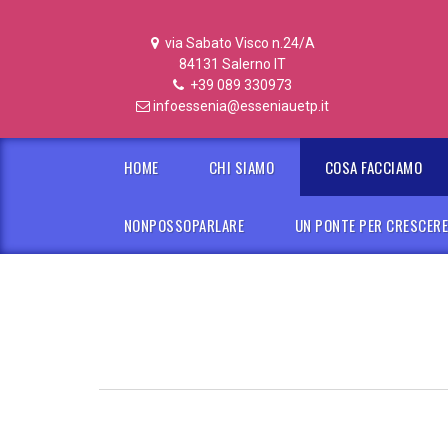
via Sabato Visco n.24/A
84131 Salerno IT
+39 089 330973
infoessenia@esseniauetp.it
HOME
CHI SIAMO
COSA FACCIAMO
NONPOSSOPARLARE
UN PONTE PER CRESCER