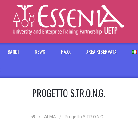
BANDI
NEWS
F.A.Q.
AREA RISERVATA
E
PROGETTO S.TR.O.N.G.
/
ALMA
/
Progetto S.TR.O.N.G.