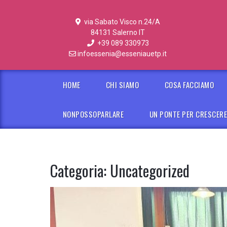
via Sabato Visco n.24/A
84131 Salerno IT
+39 089 330973
infoessenia@esseniauetp.it
HOME
CHI SIAMO
COSA FACCIAMO
NONPOSSOPARLARE
UN PONTE PER CRESCER
Categoria:
Uncategorized