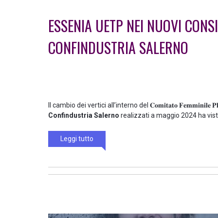
ESSENIA UETP NEI NUOVI CONSI
CONFINDUSTRIA SALERNO
Il cambio dei vertici all’interno del 𝐂𝐨𝐦𝐢𝐭𝐚𝐭𝐨 𝐅𝐞𝐦𝐦𝐢𝐧𝐢𝐥𝐞 𝐏𝐥
Confindustria Salerno
realizzati a maggio 2024 ha vist
Leggi tutto