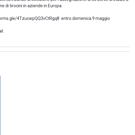
 di tirocini in aziende in Europa.
s://forms.gle/4TzucwpQQ3vCtRgq8 entro domenica 9 maggio
il.