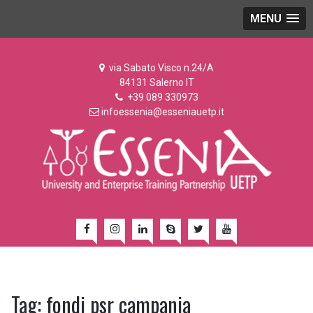
MENU
via Sabato Visco n.24/A
84131 Salerno IT
+39 089 330973
infoessenia@esseniauetp.it
Tag:
fondi psr campania