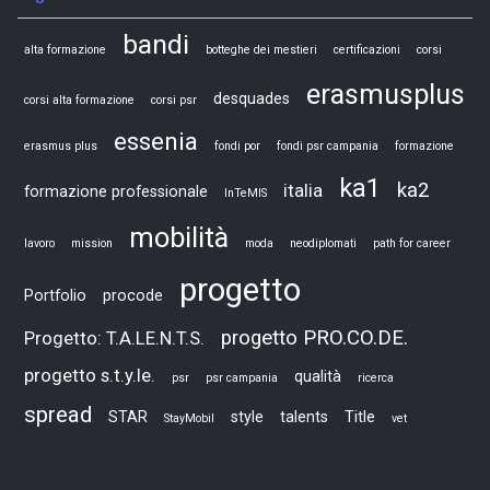
bandi
alta formazione
botteghe dei mestieri
certificazioni
corsi
erasmusplus
desquades
corsi alta formazione
corsi psr
essenia
erasmus plus
fondi por
fondi psr campania
formazione
ka1
ka2
italia
formazione professionale
InTeMIS
mobilità
lavoro
mission
moda
neodiplomati
path for career
progetto
Portfolio
procode
progetto PRO.CO.DE.
Progetto: T.A.LE.N.T.S.
progetto s.t.y.le.
qualità
psr
psr campania
ricerca
spread
STAR
style
talents
Title
StayMobil
vet