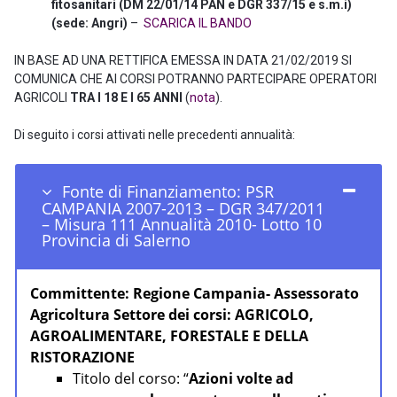
fitosanitari (DM 22/01/14 PAN e DGR 337/15 e s.m.i)
(sede: Angri)
–
SCARICA IL BANDO
IN BASE AD UNA RETTIFICA EMESSA IN DATA 21/02/2019 SI
COMUNICA CHE AI CORSI POTRANNO PARTECIPARE OPERATORI
AGRICOLI
TRA I 18 E I 65 ANNI
(
nota
).
Di seguito i corsi attivati nelle precedenti annualità:
Fonte di Finanziamento: PSR
CAMPANIA 2007-2013 – DGR 347/2011
– Misura 111 Annualità 2010- Lotto 10
Provincia di Salerno
Committente:
Regione Campania- Assessorato
Agricoltura
Settore dei corsi:
AGRICOLO,
AGROALIMENTARE, FORESTALE E DELLA
RISTORAZIONE
Titolo del corso: “
Azioni volte ad