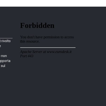
rivolto
e
e non
upporta
 sul