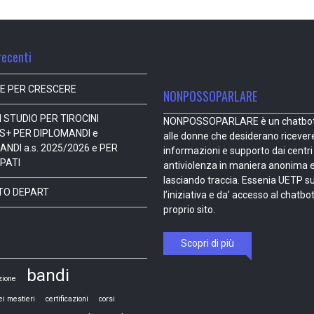
recenti
E PER CRESCERE
NONPOSSOPARLARE
 STUDIO PER TIROCINI
NONPOSSOPARLARE è un chatbot 
+ PER DIPLOMANDI e
alle donne che desiderano ricever
ANDI a.s. 2025/2026 e PER
informazioni e supporto dai centri
PATI
antiviolenza in maniera anonima 
lasciando traccia. Essenia UETP s
TO DEPART
l’iniziativa e da’ accesso al chatbot
proprio sito.
Scopri di più
bandi
zione
ei mestieri
certificazioni
corsi