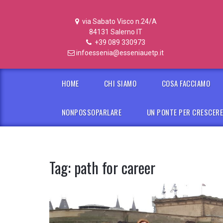
via Sabato Visco n.24/A
84131 Salerno IT
+39 089 330973
infoessenia@esseniauetp.it
HOME
CHI SIAMO
COSA FACCIAMO
NONPOSSOPARLARE
UN PONTE PER CRESCER
Tag:
path for career