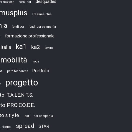
desquades
 formazione
corsi psr
smusplus
erasmus plus
nia
fondi por
fondi psr campania
formazione professionale
e
ka1
ka2
italia
lavoro
mobilità
moda
Portfolio
ti
path for career
progetto
e
o: T.A.LE.N.T.S.
tto PRO.CO.DE.
o s.t.y.le.
psr
psr campania
spread
STAR
ricerca