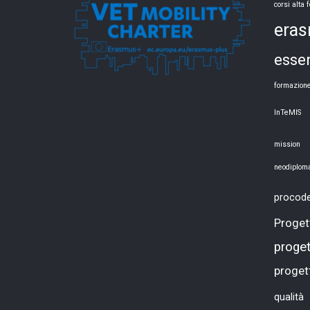
corsi alta
era
esse
formazion
InTeMIS
mission
neodiploma
procod
Progett
proge
progett
qualità