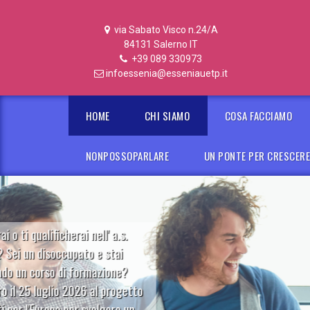
via Sabato Visco n.24/A
84131 Salerno IT
+39 089 330973
infoessenia@esseniauetp.it
HOME
CHI SIAMO
COSA FACCIAMO
NONPOSSOPARLARE
UN PONTE PER CRESCER
Essenia UETP è Centro Eurodesk
CLICCA QUI PER MAGGIORI INFORMAZIONI