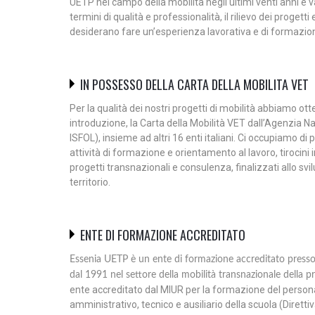
UETP nel campo della mobilità negli ultimi venti anni e v
termini di qualità e professionalità, il rilievo dei progetti
desiderano fare un’esperienza lavorativa e di formazion
IN POSSESSO DELLA CARTA DELLA MOBILITA VET
Per la qualità dei nostri progetti di mobilità abbiamo ot
introduzione, la Carta della Mobilità VET dall’Agenzia
ISFOL), insieme ad altri 16 enti italiani. Ci occupiamo di 
attività di formazione e orientamento al lavoro, tirocini 
progetti transnazionali e consulenza, finalizzati allo sv
territorio.
ENTE DI FORMAZIONE ACCREDITATO
Essenia UETP è un ente di formazione accreditato press
dal 1991 nel settore della mobilità transnazionale della
ente accreditato dal MIUR per la formazione del persona
amministrativo, tecnico e ausiliario della scuola (Dirett