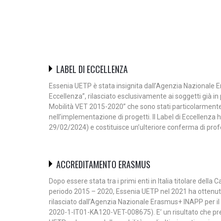
LABEL DI ECCELLENZA
Essenia UETP è stata insignita dall’Agenzia Nazionale 
Eccellenza”, rilasciato esclusivamente ai soggetti già in
Mobilità VET 2015-2020” che sono stati particolarment
nell’implementazione di progetti. Il Label di Eccellenza 
29/02/2024) e costituisce un’ulteriore conferma di profess
ACCREDITAMENTO ERASMUS
Dopo essere stata tra i primi enti in Italia titolare della C
periodo 2015 – 2020, Essenia UETP nel 2021 ha ottenu
rilasciato dall’Agenzia Nazionale Erasmus+ INAPP per il
2020-1-IT01-KA120-VET-008675). E’ un risultato che pre