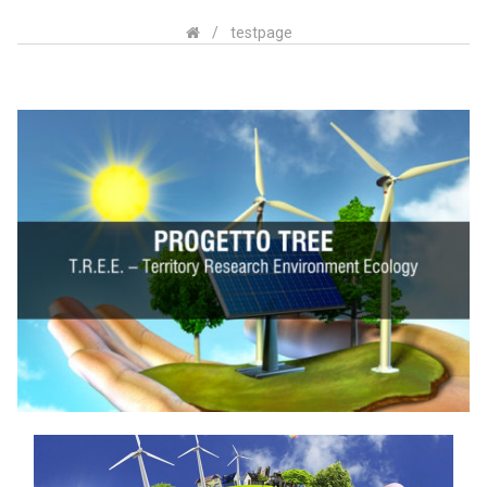
/
testpage