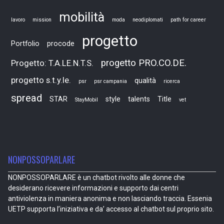
mobilità
lavoro
mission
moda
neodiplomati
path for career
progetto
Portfolio
procode
progetto PRO.CO.DE.
Progetto: T.A.LE.N.T.S.
progetto s.t.y.le.
qualità
psr
psr campania
ricerca
spread
STAR
style
talents
Title
StayMobil
vet
NONPOSSOPARLARE
NONPOSSOPARLARE è un chatbot rivolto alle donne che
desiderano ricevere informazioni e supporto dai centri
antiviolenza in maniera anonima e non lasciando traccia. Essenia
UETP supporta l’iniziativa e da’ accesso al chatbot sul proprio sito.