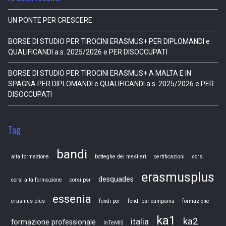
UN PONTE PER CRESCERE
BORSE DI STUDIO PER TIROCINI ERASMUS+ PER DIPLOMANDI e
QUALIFICANDI a.s. 2025/2026 e PER DISOCCUPATI
BORSE DI STUDIO PER TIROCINI ERASMUS+ A MALTA E IN
SPAGNA PER DIPLOMANDI e QUALIFICANDI a.s. 2025/2026 e PER
DISOCCUPATI
Tag
bandi
alta formazione
botteghe dei mestieri
certificazioni
corsi
erasmusplus
desquades
corsi alta formazione
corsi psr
essenia
erasmus plus
fondi por
fondi psr campania
formazione
ka1
ka2
italia
formazione professionale
InTeMIS