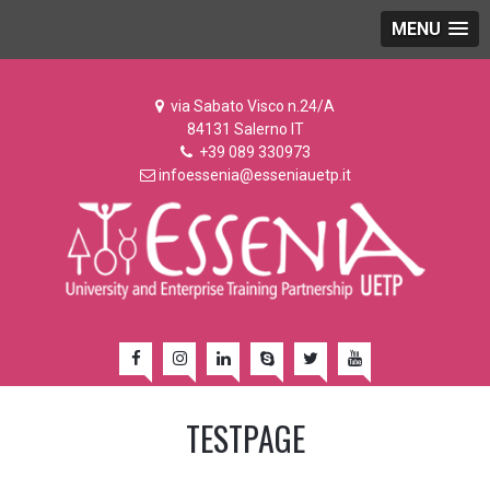
MENU
via Sabato Visco n.24/A
84131 Salerno IT
+39 089 330973
infoessenia@esseniauetp.it
TESTPAGE