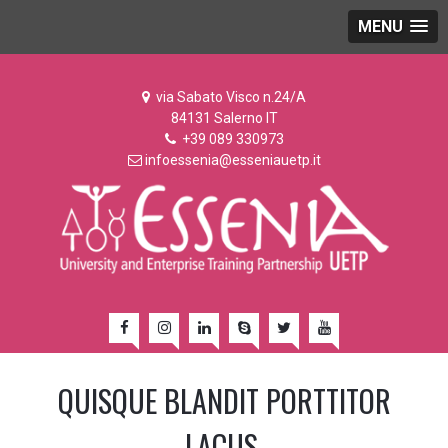
MENU
via Sabato Visco n.24/A
84131 Salerno IT
+39 089 330973
infoessenia@esseniauetp.it
QUISQUE BLANDIT PORTTITOR
LACUS.