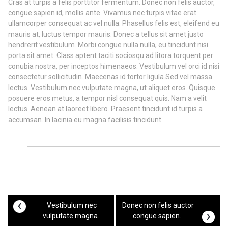
Cras at turpis a felis porttitor fermentum. Donec non felis auctor,
congue sapien id, mollis ante. Vivamus nec turpis vitae erat
ullamcorper consequat ac vel nulla. Phasellus felis est, eleifend eu
mauris at, luctus tempor mauris. Donec a tellus sit amet justo
hendrerit vestibulum. Morbi congue nulla nulla, eu tincidunt nisi
porta sit amet. Class aptent taciti sociosqu ad litora torquent per
conubia nostra, per inceptos himenaeos. Vestibulum vel orci id nisi
consectetur sollicitudin. Maecenas id tortor ligula.Sed vel massa
lectus. Vestibulum nec vulputate magna, ut aliquet eros. Quisque
posuere eros metus, a tempor nisl consequat quis. Nam a velit
lectus. Aenean at laoreet libero. Praesent tincidunt id turpis a
accumsan. In lacinia eu magna facilisis tincidunt.
‹
Vestibulum nec
Donec non felis auctor
›
vulputate magna.
congue sapien.