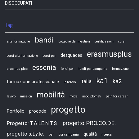
DISOCCUPATI
Tag
bandi
alta formazione
botteghe dei mestieri
certificazioni
corsi
erasmusplus
desquades
corsi alta formazione
corsi psr
essenia
erasmus plus
fondi por
fondi psr campania
formazione
ka1
ka2
italia
formazione professionale
InTeMIS
mobilità
lavoro
mission
moda
neodiplomati
path for career
progetto
Portfolio
procode
progetto PRO.CO.DE.
Progetto: T.A.LE.N.T.S.
progetto s.t.y.le.
qualità
psr
psr campania
ricerca