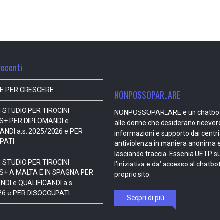
recenti
E PER CRESCERE
NONPOSSOPARLARE
 STUDIO PER TIROCINI
NONPOSSOPARLARE è un chatbot 
+ PER DIPLOMANDI e
alle donne che desiderano ricever
ANDI a.s. 2025/2026 e PER
informazioni e supporto dai centri
PATI
antiviolenza in maniera anonima 
lasciando traccia. Essenia UETP s
 STUDIO PER TIROCINI
l’iniziativa e da’ accesso al chatbot
+ A MALTA E IN SPAGNA PER
proprio sito.
DI e QUALIFICANDI a.s.
26 e PER DISOCCUPATI
Scopri di più