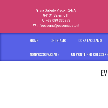
via Sabato Visco n.24/A
84131 Salerno IT
+39 089 330973
infoessenia@esseniauetp.it
HOME
CHI SIAMO
COSA FACCIAMO
NONPOSSOPARLARE
UN PONTE PER CRESCER
EV