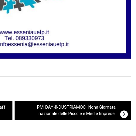
aff
PMI DAY-INDUSTRIAMOCI. Nona Giornata
›
nazionale delle Piccole e Medie Imprese