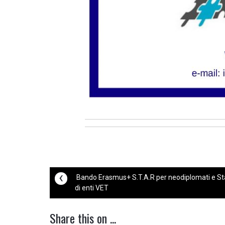
‹
Bando Erasmus+ S.T.A.R per neodiplomati e St
di enti VET
Share this on ...