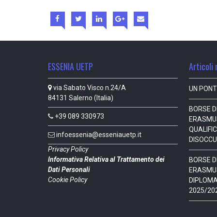
ESSENIA UETP
Articoli 
via Sabato Visco n.24/A
UN PONT
84131 Salerno (Italia)
BORSE DI
+39 089 330973
ERASMUS
QUALIFIC
infoessenia@esseniauetp.it
DISOCCU
Privacy Policy
Informativa Relativa al Trattamento dei
BORSE DI
Dati Personali
ERASMUS
Cookie Policy
DIPLOMAN
2025/20