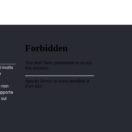
rivolto
e
e non
upporta
 sul