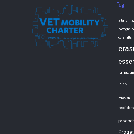
Tag
alta forma
botteghe d
corsi alta
era
esse
formazion
InTeMIS
mission
neodiploma
procod
Progett