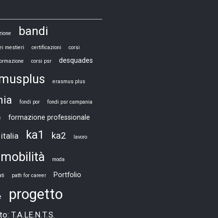
bandi
zione
ei mestieri
certificazioni
corsi
desquades
 formazione
corsi psr
smusplus
erasmus plus
nia
fondi por
fondi psr campania
formazione professionale
e
ka1
ka2
italia
lavoro
mobilità
moda
Portfolio
ti
path for career
progetto
e
o: T.A.LE.N.T.S.