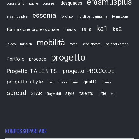
erasmusplus
desquades
corsi alta formazione
corsi psr
essenia
erasmus plus
fondi por
fondi psr campania
formazione
ka1
ka2
italia
formazione professionale
InTeMIS
mobilità
lavoro
mission
moda
neodiplomati
path for career
progetto
Portfolio
procode
progetto PRO.CO.DE.
Progetto: T.A.LE.N.T.S.
progetto s.t.y.le.
qualità
psr
psr campania
ricerca
spread
STAR
style
talents
Title
StayMobil
vet
NONPOSSOPARLARE