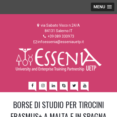
MENU
via Sabato Visco n.24/A
84131 Salerno IT
+39 089 330973
infoessenia@esseniauetp.it
BORSE DI STUDIO PER TIROCINI
ERASMUS+ A MALTA E IN SPAGNA