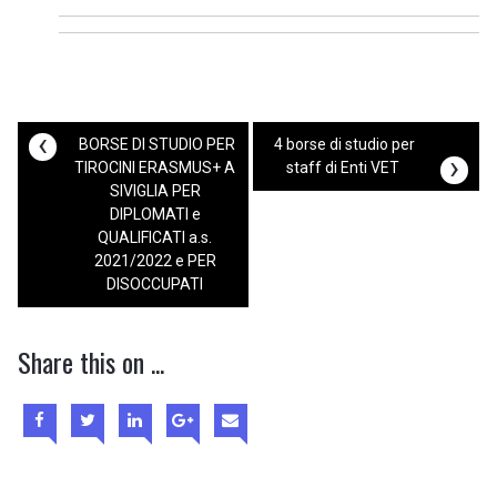
‹
BORSE DI STUDIO PER
4 borse di studio per
›
TIROCINI ERASMUS+ A
staff di Enti VET
SIVIGLIA PER
DIPLOMATI e
QUALIFICATI a.s.
2021/2022 e PER
DISOCCUPATI
Share this on ...