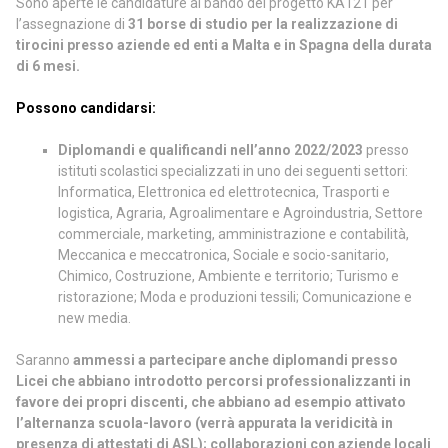
Sono aperte le candidature al bando del progetto KA121 per
l’assegnazione di
31 borse di studio per la realizzazione di
tirocini presso aziende ed enti a Malta e in Spagna della durata
di 6 mesi.
Possono candidarsi:
Diplomandi
e qualificandi nell’anno
2022/2023
presso
istituti scolastici specializzati in uno dei seguenti settori:
Informatica, Elettronica ed elettrotecnica, Trasporti e
logistica, Agraria, Agroalimentare e Agroindustria, Settore
commerciale, marketing, amministrazione e contabilità,
Meccanica e meccatronica, Sociale e socio-sanitario,
Chimico, Costruzione, Ambiente e territorio; Turismo e
ristorazione; Moda e produzioni tessili; Comunicazione e
new media.
Saranno
ammessi a partecipare anche
diplomandi presso
Licei
che abbiano introdotto percorsi professionalizzanti in
favore dei propri discenti, che abbiano ad esempio attivato
l’alternanza scuola-lavoro (verrà appurata la veridicità in
presenza di attestati di ASL); collaborazioni con aziende locali