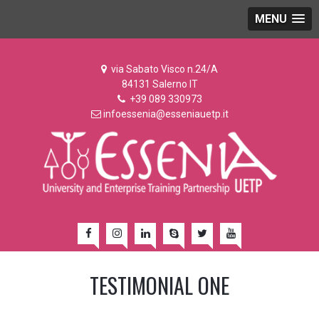
MENU
via Sabato Visco n.24/A
84131 Salerno IT
+39 089 330973
infoessenia@esseniauetp.it
TESTIMONIAL ONE