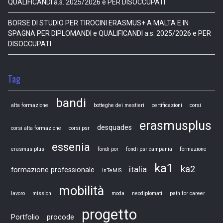
QUALIFICANDI a.s. 2025/2026 e PER DISOCCUPATI
BORSE DI STUDIO PER TIROCINI ERASMUS+ A MALTA E IN
SPAGNA PER DIPLOMANDI e QUALIFICANDI a.s. 2025/2026 e PER
DISOCCUPATI
Tag
bandi
alta formazione
botteghe dei mestieri
certificazioni
corsi
erasmusplus
desquades
corsi alta formazione
corsi psr
essenia
erasmus plus
fondi por
fondi psr campania
formazione
ka1
ka2
italia
formazione professionale
InTeMIS
mobilità
lavoro
mission
moda
neodiplomati
path for career
progetto
Portfolio
procode