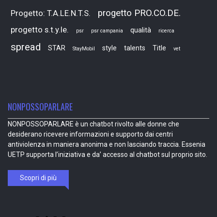
progetto PRO.CO.DE.
Progetto: T.A.LE.N.T.S.
progetto s.t.y.le.
qualità
psr
psr campania
ricerca
spread
STAR
style
talents
Title
StayMobil
vet
NONPOSSOPARLARE
NONPOSSOPARLARE è un chatbot rivolto alle donne che
desiderano ricevere informazioni e supporto dai centri
antiviolenza in maniera anonima e non lasciando traccia. Essenia
UETP supporta l’iniziativa e da’ accesso al chatbot sul proprio sito.
Scopri di più