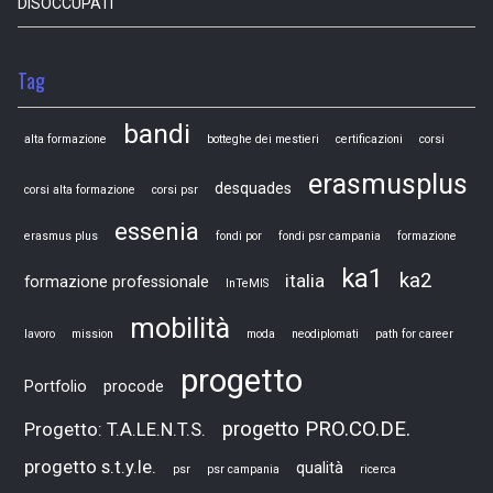
DISOCCUPATI
Tag
bandi
alta formazione
botteghe dei mestieri
certificazioni
corsi
erasmusplus
desquades
corsi alta formazione
corsi psr
essenia
erasmus plus
fondi por
fondi psr campania
formazione
ka1
ka2
italia
formazione professionale
InTeMIS
mobilità
lavoro
mission
moda
neodiplomati
path for career
progetto
Portfolio
procode
progetto PRO.CO.DE.
Progetto: T.A.LE.N.T.S.
progetto s.t.y.le.
qualità
psr
psr campania
ricerca