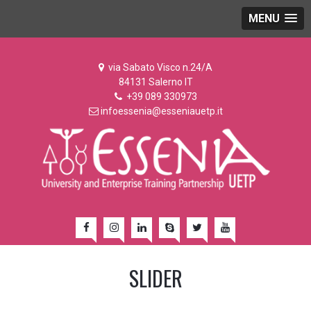
MENU
via Sabato Visco n.24/A
84131 Salerno IT
+39 089 330973
infoessenia@esseniauetp.it
SLIDER