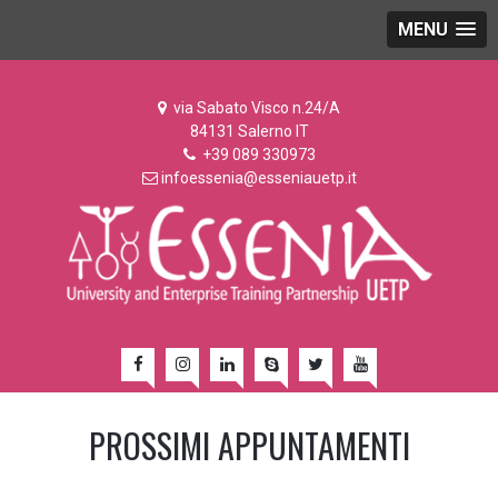
MENU
via Sabato Visco n.24/A
84131 Salerno IT
+39 089 330973
infoessenia@esseniauetp.it
PROSSIMI APPUNTAMENTI