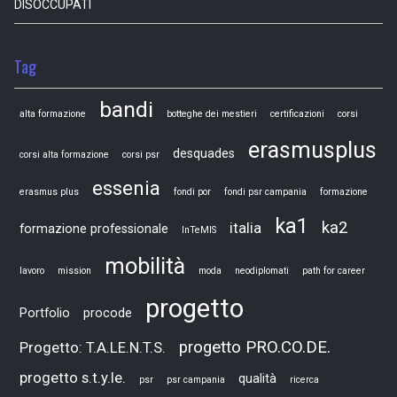
DISOCCUPATI
Tag
bandi
alta formazione
botteghe dei mestieri
certificazioni
corsi
erasmusplus
desquades
corsi alta formazione
corsi psr
essenia
erasmus plus
fondi por
fondi psr campania
formazione
ka1
ka2
italia
formazione professionale
InTeMIS
mobilità
lavoro
mission
moda
neodiplomati
path for career
progetto
Portfolio
procode
progetto PRO.CO.DE.
Progetto: T.A.LE.N.T.S.
progetto s.t.y.le.
qualità
psr
psr campania
ricerca