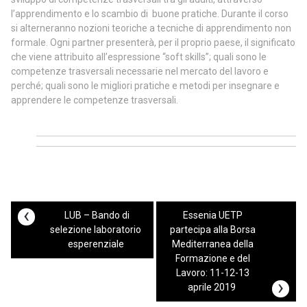
l’apprendimento e lo scambio di buone pratiche. Durante il corso
si alterneranno nozioni teoriche a tecniche di apprendimento non
formale. Ogni partner presenterà, per il proprio paese, il significato
che viene attribuito all’espressione “soft skills”; quali sono le
competenze trasversali necessarie nel mercato del lavoro e
perché; quali sono le migliori pratiche e metodi per insegnare e
apprendere le competenze trasversali.
‹
LUB – Bando di
Essenia UETP
selezione laboratorio
partecipa alla Borsa
esperenziale
Mediterranea della
Formazione e del
Lavoro: 11-12-13
›
aprile 2019