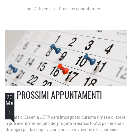
/
Eventi
/
Prossimi appuntamenti
PROSSIMI APPUNTAMENTI
20
Ma
r
Lo staff di Essenia UETP sarà impegnato durante il mese di aprile,
in due eventi nell’ambito dei progetti Erasmus+ KA2, partenariati
strategici per la cooperazione per l’innovazione e lo scambio di