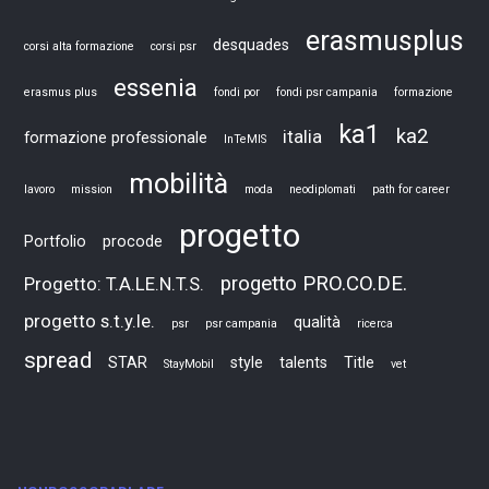
erasmusplus
desquades
corsi alta formazione
corsi psr
essenia
erasmus plus
fondi por
fondi psr campania
formazione
ka1
ka2
italia
formazione professionale
InTeMIS
mobilità
lavoro
mission
moda
neodiplomati
path for career
progetto
Portfolio
procode
progetto PRO.CO.DE.
Progetto: T.A.LE.N.T.S.
progetto s.t.y.le.
qualità
psr
psr campania
ricerca
spread
STAR
style
talents
Title
StayMobil
vet