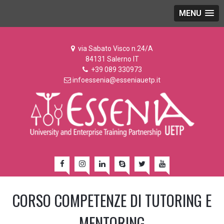
MENU
via Sabato Visco n.24/A
84131 Salerno IT
+39 089 330973
infoessenia@esseniauetp.it
CORSO COMPETENZE DI TUTORING E
MENTORING