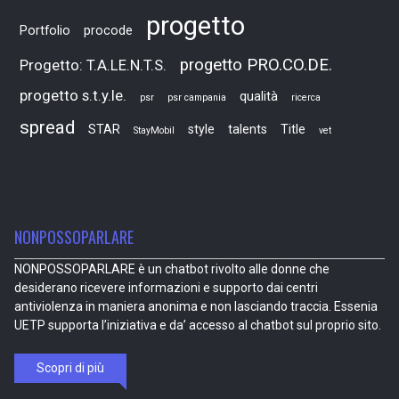
progetto
Portfolio
procode
progetto PRO.CO.DE.
Progetto: T.A.LE.N.T.S.
progetto s.t.y.le.
qualità
psr
psr campania
ricerca
spread
STAR
style
talents
Title
StayMobil
vet
NONPOSSOPARLARE
NONPOSSOPARLARE è un chatbot rivolto alle donne che
desiderano ricevere informazioni e supporto dai centri
antiviolenza in maniera anonima e non lasciando traccia. Essenia
UETP supporta l’iniziativa e da’ accesso al chatbot sul proprio sito.
Scopri di più