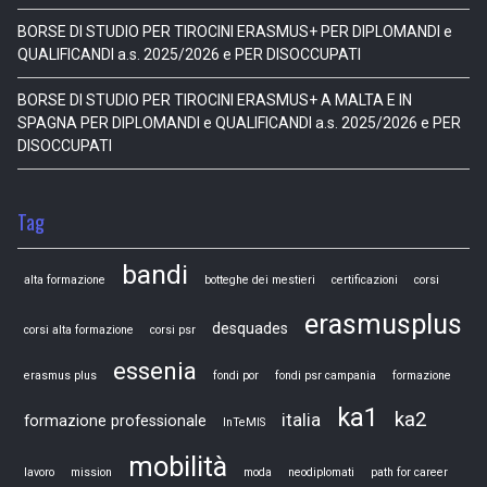
BORSE DI STUDIO PER TIROCINI ERASMUS+ PER DIPLOMANDI e
QUALIFICANDI a.s. 2025/2026 e PER DISOCCUPATI
BORSE DI STUDIO PER TIROCINI ERASMUS+ A MALTA E IN
SPAGNA PER DIPLOMANDI e QUALIFICANDI a.s. 2025/2026 e PER
DISOCCUPATI
Tag
bandi
alta formazione
botteghe dei mestieri
certificazioni
corsi
erasmusplus
desquades
corsi alta formazione
corsi psr
essenia
erasmus plus
fondi por
fondi psr campania
formazione
ka1
ka2
italia
formazione professionale
InTeMIS
mobilità
lavoro
mission
moda
neodiplomati
path for career