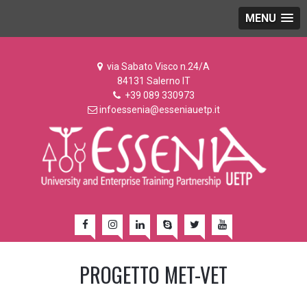
MENU
via Sabato Visco n.24/A
84131 Salerno IT
+39 089 330973
infoessenia@esseniauetp.it
PROGETTO MET-VET