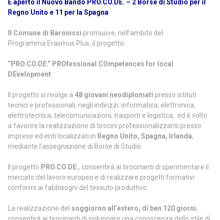
È aperto
il Nuovo
Bando
PRO.CO.DE.
– 2 Borse di Studio per il
Regno Unito e 11 per la Spagna
Il Comune di Baronissi
promuove, nell’ambito del
Programma
Erasmus
Plus, il progetto:
“PRO.CO.DE.” PROfessional COmpetences for local
DEvelopment
Il progetto si rivolge a
48
giovani neodiplomati
presso istituti
tecnici e professionali, negli indirizzi: informatica, elettronica,
elettrotecnica, telecomunicazioni, trasporti e logistica, ed è volto
a favorire la realizzazione di tirocini professionalizzanti presso
imprese ed enti localizzati in
Regno Unito, Spagna, Irlanda
,
mediante l’assegnazione di Borse di Studio.
Il progetto
PRO.CO.DE.
, consentirà ai tirocinanti di sperimentare il
mercato del lavoro europeo e di realizzare progetti formativi
conformi ai fabbisogni del tessuto produttivo.
La realizzazione del
soggiorno all’estero, di ben 120 giorni
,
consentirà ai tirocinanti di sviluppare una conoscenza dello stile di