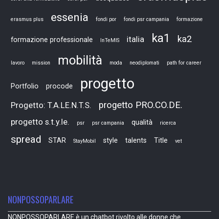
essenia
erasmus plus
fondi por
fondi psr campania
formazione
ka1
ka2
italia
formazione professionale
InTeMIS
mobilità
lavoro
mission
moda
neodiplomati
path for career
progetto
Portfolio
procode
progetto PRO.CO.DE.
Progetto: T.A.LE.N.T.S.
progetto s.t.y.le.
qualità
psr
psr campania
ricerca
spread
STAR
style
talents
Title
StayMobil
vet
NONPOSSOPARLARE
NONPOSSOPARLARE è un chatbot rivolto alle donne che