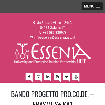
MENU
via Sabato Visco n.24/A
84131 Salerno IT
+39 089 330973
infoessenia@esseniauetp.it
BANDO PROGETTO PRO.CO.DE. –
ERASMUS+ KA1