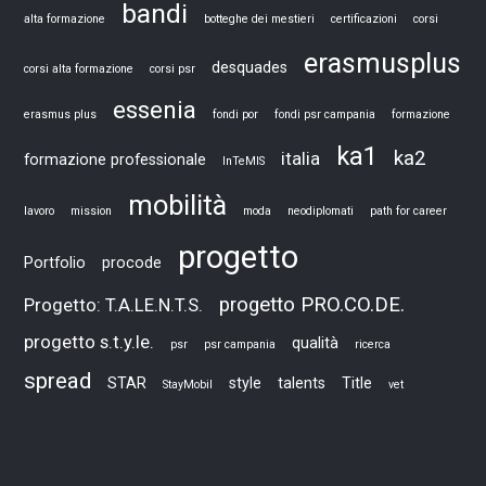
bandi
alta formazione
botteghe dei mestieri
certificazioni
corsi
erasmusplus
desquades
corsi alta formazione
corsi psr
essenia
erasmus plus
fondi por
fondi psr campania
formazione
ka1
ka2
italia
formazione professionale
InTeMIS
mobilità
lavoro
mission
moda
neodiplomati
path for career
progetto
Portfolio
procode
progetto PRO.CO.DE.
Progetto: T.A.LE.N.T.S.
progetto s.t.y.le.
qualità
psr
psr campania
ricerca
spread
STAR
style
talents
Title
StayMobil
vet