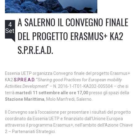
A SALERNO IL CONVEGNO FINALE
4
Set
DEL PROGETTO ERASMUS+ KA2
S.P.R.E.A.D.
Essenia UETP organizza Convegno finale del progetto Erasmus+
KA2
S.P.R.E.A.D.
“S
haring good Practices for European mobility
Activities Development
” – N. 2016-1-IT01-KA202-005504 – che si
terrà
martedì 11 settembre alle ore 17,00
presso gli spazi della
Stazione Marittima
, Molo Manfredi, Salerno.
Il Convegno sarà l’occasione per presentare i risultati del progetto
coordinato da Essenia UETP e finanziato dall’Unione Europea
attraverso il programma Erasmus+, nell’ambito dell’Azione Chiave
2 – Partenariati Strategici.