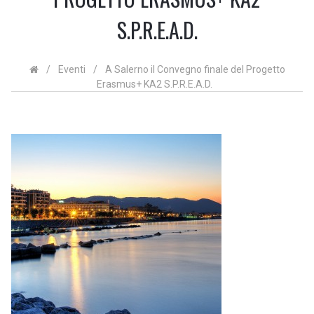
S.P.R.E.A.D.
/
Eventi
/
A Salerno il Convegno finale del Progetto
Erasmus+ KA2 S.P.R.E.A.D.