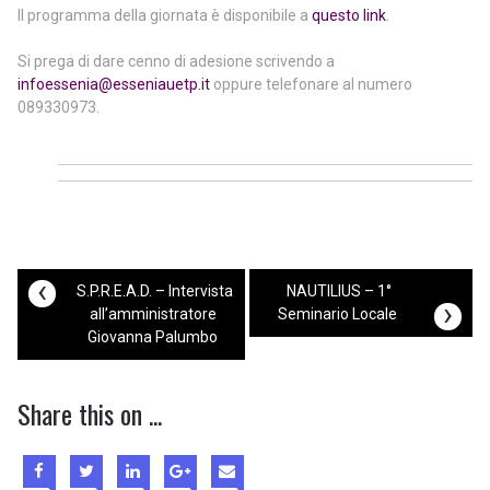
Il programma della giornata è disponibile a
questo link
.
Si prega di dare cenno di adesione scrivendo a
infoessenia@esseniauetp.it
oppure telefonare al numero
089330973.
‹
S.P.R.E.A.D. – Intervista
NAUTILIUS – 1°
›
all’amministratore
Seminario Locale
Giovanna Palumbo
Share this on ...