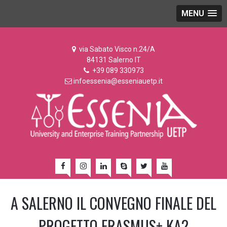
MENU
via Sabato Visco n.24/A
84131 Salerno IT
+39 089 330973
infoessenia@esseniauetp.it
A SALERNO IL CONVEGNO FINALE DEL
PROGETTO ERASMUS+ KA2