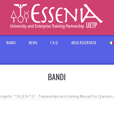
BANDI
NEWS
F.A.Q.
AREA RISERVATA
E
BANDI
etto: "T.A.LE.N.T.S." - Traineeships and training Abroad for LEarners 