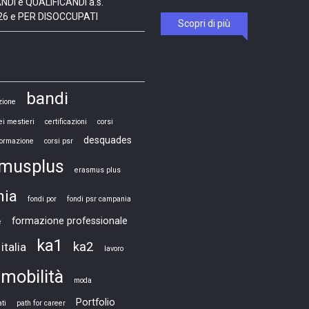
DI e QUALIFICANDI a.s.
26 e PER DISOCCUPATI
Scopri di più
bandi
zione
ei mestieri
certificazioni
corsi
desquades
 formazione
corsi psr
smusplus
erasmus plus
nia
fondi por
fondi psr campania
formazione professionale
e
ka1
ka2
italia
lavoro
mobilità
moda
Portfolio
ti
path for career