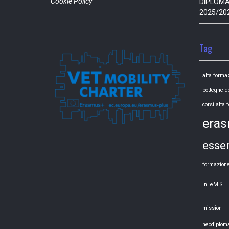
Cookie Policy
DIPLOMAN
2025/20
Tag
alta forma
botteghe d
corsi alta
era
esse
formazion
InTeMIS
mission
neodiploma