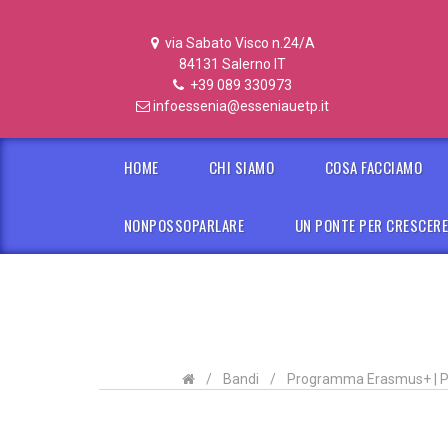
via Sabato Visco n.24/A
84131 Salerno IT
+39 089 330973
infoessenia@esseniauetp.it
HOME
CHI SIAMO
COSA FACCIAMO
NONPOSSOPARLARE
UN PONTE PER CRESCER
/
Bandi
/
Programma Erasmus+ | Prog