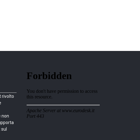
rivolto
e
e non
upporta
 sul