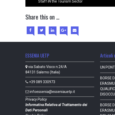
Staff iN the Tourism Sector
Share this on ...
ESSENIA UETP
Articoli 
via Sabato Visco n.24/A
UN PONT
84131 Salerno (Italia)
BORSE DI
+39 089 330973
ERASMUS
QUALIFIC
infoessenia@esseniauetp.it
DISOCCU
Privacy Policy
Informativa Relativa al Trattamento dei
BORSE DI
Dati Personali
ERASMUS