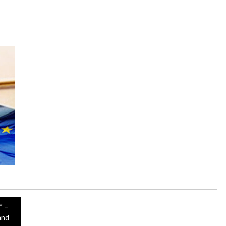
” –
and