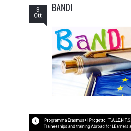
BANDI
3
Ott
‹
Programma Erasmus+ | Progetto: “T.A.LE.N.T.S.
Traineeships and training Abroad for LEarners 