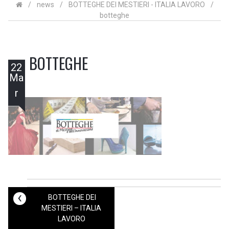
/
news
/
BOTTEGHE DEI MESTIERI - ITALIA LAVORO
/
botteghe
BOTTEGHE
22
Ma
r
‹
BOTTEGHE DEI
MESTIERI – ITALIA
LAVORO