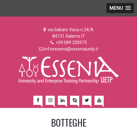
MENU
via Sabato Visco n.24/A
84131 Salerno IT
+39 089 330973
infoessenia@esseniauetp.it
BOTTEGHE