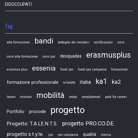
DISOCCUPATI
Tag
bandi
alta formazione
botteghe dei mestieri
certificazioni
corsi
erasmusplus
desquades
corsi alta formazione
corsi psr
essenia
erasmus plus
fondi por
fondi psr campania
formazione
ka1
ka2
italia
formazione professionale
InTeMIS
mobilità
lavoro
mission
moda
neodiplomati
path for career
progetto
Portfolio
procode
progetto PRO.CO.DE.
Progetto: T.A.LE.N.T.S.
progetto s.t.y.le.
qualità
psr
psr campania
ricerca