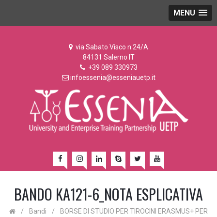
MENU
via Sabato Visco n.24/A
84131 Salerno IT
+39 089 330973
infoessenia@esseniauetp.it
BANDO KA121-6_NOTA ESPLICATIVA
/
Bandi
/
BORSE DI STUDIO PER TIROCINI ERASMUS+ PER