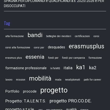
SPAGNA PER DIPLOMANDI e QUALIFICANDI a.s. 2025/2026 e PER
DISOCCUPATI
Tag
bandi
alta formazione
botteghe dei mestieri
certificazioni
corsi
erasmusplus
desquades
corsi alta formazione
corsi psr
essenia
erasmus plus
fondi por
fondi psr campania
formazione
ka1
ka2
italia
formazione professionale
InTeMIS
mobilità
lavoro
mission
moda
neodiplomati
path for career
progetto
Portfolio
procode
progetto PRO.CO.DE.
Progetto: T.A.LE.N.T.S.
progetto s.t.y.le.
qualità
psr
psr campania
ricerca