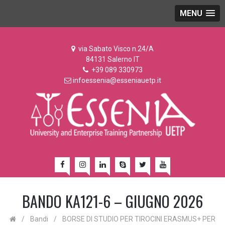
MENU
via Sabato Visco n.24/A
84131 Salerno IT
+39 089 330973
infoessenia@esseniauetp.it
BANDO KA121-6 – GIUGNO 2026
/
Bandi
/
BORSE DI STUDIO PER TIROCINI ERASMUS+ PER