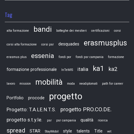
Tag
bandi
alta formazione
botteghe dei mestieri
certificazioni
corsi
erasmusplus
desquades
corsi alta formazione
corsi psr
essenia
erasmus plus
fondi por
fondi psr campania
formazione
ka1
ka2
italia
formazione professionale
InTeMIS
mobilità
lavoro
mission
moda
neodiplomati
path for career
progetto
Portfolio
procode
progetto PRO.CO.DE.
Progetto: T.A.LE.N.T.S.
progetto s.t.y.le.
qualità
psr
psr campania
ricerca
spread
STAR
style
talents
Title
StayMobil
vet