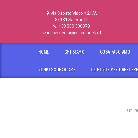
via Sabato Visco n.24/A
84131 Salerno IT
+39 089 330973
infoessenia@esseniauetp.it
HOME
CHI SIAMO
COSA FACCIAMO
NONPOSSOPARLARE
UN PONTE PER CRESCER
str_r