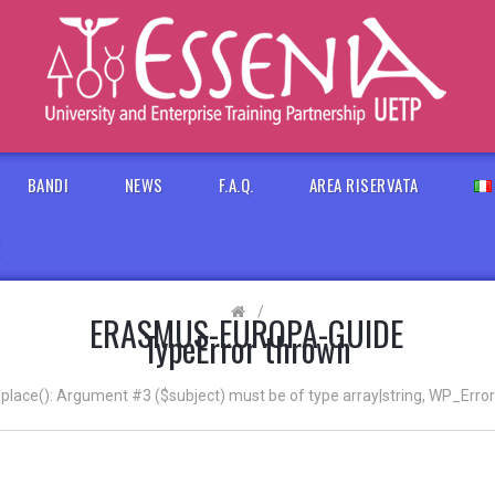
BANDI
NEWS
F.A.Q.
AREA RISERVATA
E
/
ERASMUS-EUROPA-GUIDE
TypeError thrown
eplace(): Argument #3 ($subject) must be of type array|string, WP_Error