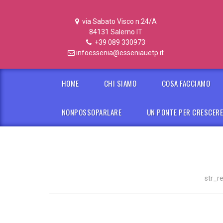
via Sabato Visco n.24/A
84131 Salerno IT
+39 089 330973
infoessenia@esseniauetp.it
HOME
CHI SIAMO
COSA FACCIAMO
NONPOSSOPARLARE
UN PONTE PER CRESCER
str_r