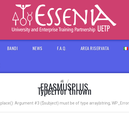
BANDI
NEWS
F.A.Q.
AREA RISERVATA
E
/
ERASMUSPLUS
TypeError thrown
eplace(): Argument #3 ($subject) must be of type array|string, WP_Error