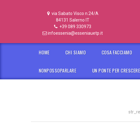
via Sabato Visco n.24/A
84131 Salerno IT
+39 089 330973
infoessenia@esseniauetp.it
HOME
CHI SIAMO
COSA FACCIAMO
NONPOSSOPARLARE
UN PONTE PER CRESCER
str_r