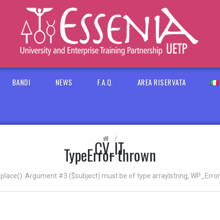
BANDI
NEWS
F.A.Q.
AREA RISERVATA
E
/
CV_IT
TypeError thrown
eplace(): Argument #3 ($subject) must be of type array|string, WP_Error